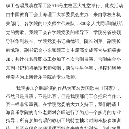
职工合唱展演在军工路
516
号主校区大礼堂举行。此次活动
由中国教育工会上海理工大学委员会主办，来自学校各机
关部门、各学院的
17
支师生代表队，
800
余人共同唱响献给
党的赞歌。我院工会在学院党委的领导下，学院分管校领
导张华副校长、学院党委书记曲德强、院长刘芹、副院长
韩戈玲、副书记金小东和院工会主席高文成等带头积极参
加，共计
41
名教职员工参加了本次合唱展演。合唱由
金小
东副书记和褚艳玲老师领唱，两位学生伴舞，指挥和钢琴
伴奏均为上海音乐学院的专业教师。
我院参加合唱展演的作品为著名爱国歌曲《国家》。
虽然只是展演，不是比赛，但是我院部门工会把它当作比
赛一样非常重视。在学院党委的大力支持下，我们聘请上
海音乐学院的专业老师对合唱进行了为期一个多月的专业
指导，所有参加合唱的教职工均特意抽出时间积极参加训
练，甚至有很多老师没课而特意来校参加训练，为此次展