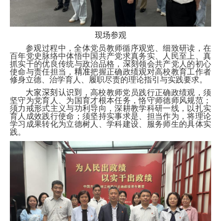
现场参观
参观过程中，全体党员教师循序观览、细致研读，在
百年党史脉络中体悟中国共产党求真务实、人民至上、真
抓实干的优良传统与政治品格，
深刻
领会共产党人的初心
使命与责任担当，
精准
把握正确政绩观对高校教育工作者
修身立德、治学育人、履职尽责的理论指引与实践要求。
大家深刻认识到
，高校教师党员践行正确政绩观，须
坚守为党育人、为国育才根本任务，恪守师德师风规范；
须力戒形式主义与功利导向，深耕教学科研一线，以扎实
育人成效践行使命；须坚持实事求是、担当作为，将理论
学习成果转化为立德树人、学科建设、服务师生的具体实
践。