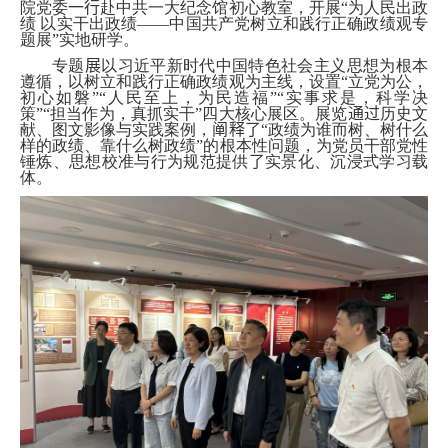
院党委
一行
赴中共一大纪念馆初心教室，开展“为人民出政
绩 以实干出政绩——中国共产党树立和践行正确政绩观专
题展”实地研学。
专题
展
以习近平新时代中国特色社会主义思想为根本
遵循，以树立和践行正确政绩观为主线，设置“立党为公，
初心如磐”“人民至上，为民造福”“实事求是，科学决
策”“担当作为，真抓实干”四大核心展区。展览
通过
历史文
献、图文影像与实践案例，
阐释了
“政绩为谁而树、树什么
样的政绩、靠什么树政绩”的根本性问题，为党员干部党性
锤炼、思想校准与行为规范提供
了
实景化、沉浸式学习载
体。