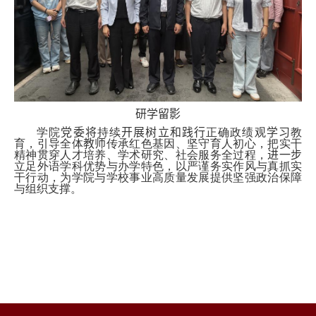
研学留影
学院
党委将
持续
开展树立和践行
正确政绩观
学习
教
育，引导全体
教师
传承红色基因、坚守育人初心，把实干
精神贯穿人才培养、学术研究、社会服务全过程，
进一步
立足外语学科优势与办学特色，以严谨务实作风与真抓实
干行动，为学院与学校事业高质量发展提供坚强政治保障
与组织支撑。