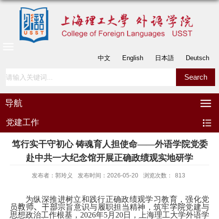
中文
English
日本語
Deutsch
导航
党建工作
笃行实干守初心 铸魂育人担使命——外语学院党委
赴中共一大纪念馆开展正确政绩观实地研学
发布者：郭玲义
发布时间：2026-05-20
浏览次数：
813
为纵深推进树立和践行正确政绩观学习教育，强化党
员
教师、干部
宗旨意识与履职担当精神，筑牢
学院
党建与
思想政治工作根基，
2026
年
5
月
20
日，上海理工大学外语学