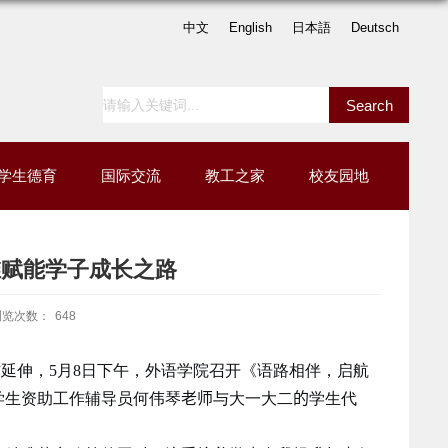
中文
English
日本語
Deutsch
学生德育
国际交流
教工之家
校友园地
维赋能学子成长之路
浏览次数：
648
”延伸，
5
月
8
日下午，外语学院召开《语路相伴，启航
学生资助工作辅导员何伟琴
老师
与大一大二
的
学生代