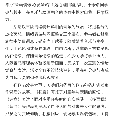
举办“音画镜像
心灵涂鸦”主题心理团辅活动。十余名同学
·
参与其中，在音乐与绘画融合的体验中探索自我、释放压
力。
活动以三段情绪特质鲜明的音乐为线索，将过程分为
放松冥想、情绪表达与深度整合三个层次。参与者在舒缓
旋律中闭目调息，锚定当下感受；随后随着音乐节奏变
化，用色彩和线条在纸盘上自由涂鸦，以非语言方式呈现
内在情绪。伴随音乐情绪的递进，不少同学将学业压力、
人际困惑等现实体验投射于画面，完成了一次直观的情绪
觉察与表达。活动全程不设技法评判，重在引导参与者成
为自我心灵的创作者和观察者。
在作品分享环节，同学们为各自的作品命名并讲述创
作背后的故事。《初夏》寄托了对童年与亲情的回忆，
《迷宫》表达了面对多重任务时的真实感受，《多面我》
《归航》等作品则呈现了自我认同与对未来人生的思考。
成员之间真诚倾听、积极回应，现场氛围温暖包容。主持