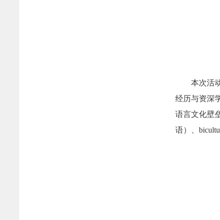
本次活
经历与资深
语言文化壁垒
语）、bicu