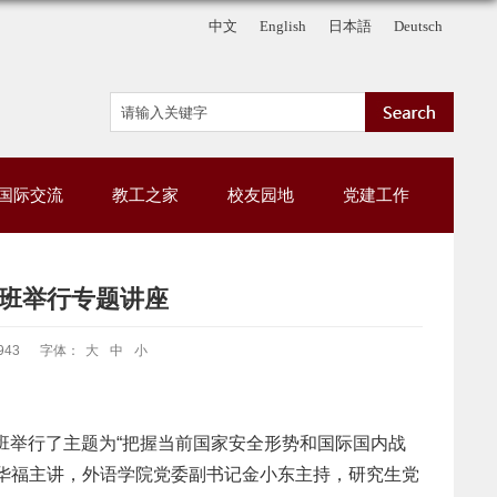
中文
English
日本語
Deutsch
国际交流
教工之家
校友园地
党建工作
训班举行专题讲座
943
字体：
大
中
小
班举行了主题为“把握当前国家安全形势和国际国内战
华福主讲，外语学院党委副书记金小东主持，研究生党