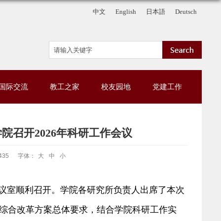
中文
English
日本語
Deutsch
国际交流
教工之家
校友园地
党建工作
院召开2026年科研工作会议
435
字体：
大
中
小
议室顺利召开。学院各研究所负责人出席了本次
育综合改革方案总体要求，结合学院科研工作实