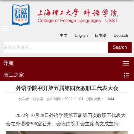
中文
English
日本語
Deutsch
导航
教工之家
外语学院召开第五届第四次教职工代表大会
发布者：钱俊君
发布时间：2022-11-01
浏览次数：
1044
20
2
2
年
10
月
2
8
日外语学院第五届第四次教职工代表大
会在外语楼
306
室召开。会议由院工会主席高文成主持。