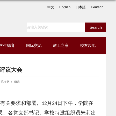
中文
English
日本語
Deutsch
学生德育
国际交流
教工之家
校友园地
评议大会
浏览次数：
968
委有关要求和部署。
月
日下午，学院在
12
24
员、各党支部书记、学校特邀组织员朱莉出