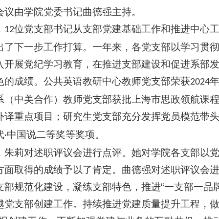
会议由学院党委书记曲德强主持。
，
位党支部书记从支部党建基础工作和推进中心
12
出了下一步工作打算。一年来，各党支部以学习贯
入开展党纪学习教育，在推进支部建设和促进系部
色的成绩。公共英语教研中心教师党支部荣获
2024
系（中美合作）教师党支部获批上海市思政领航课
外译重点项目；研究生党支部充分发挥党员模范带
代
中国说二等奖等奖项。
·
，朱莉对述职评议会进行点评。她对学院各支部以
方面取得的成绩予以了肯定。曲德强对述职评议会
支部规范化建设，凝练支部特色，推进“一支部一品牌
越党支部创建工作。持续推进党建质量提升工程，做