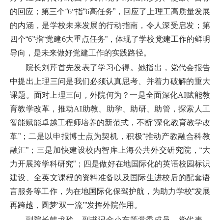
的回应；第三个“
6”
指“
6
高任务”，回应了上理工高质量发展
的内涵，是学校未来发展的行动指南，令人深受启发；第
四个“
6”
指“党建
6
大重点任务”，体现了学校党建工作的鲜明
导向，是未来做好党建工作的实践路径。
院长刘芹首先发表了学习心得。她指出，党代会报告
中提出上理三问是我们必须认真思考、并着力破解的重大
课题。面对上理三问，外院何为？一是全面深化
AI
赋能教
育教学改革，推动
AI
助教、助学、助研、助管，探索人工
智能赋能卓越工程师培养的新范式，不断“深化教育教学改
革”；二是以申报博士点为契机，积极“推动产教融合科教
融汇”；三是加快建设校内智库上海公共外交研究院，“大
力开展跨学科研究”；四是做好在地国际化的英语校园标识
建设、全英文课程的资料准备以及国际生进校后的配套语
言服务等工作，为在地国际化保驾护航，为助力学校“发展
再跨越，圆梦‘双一流’”发挥外院作用。
副院长韩戈玲、副书记金小东等党委成员、党代表、