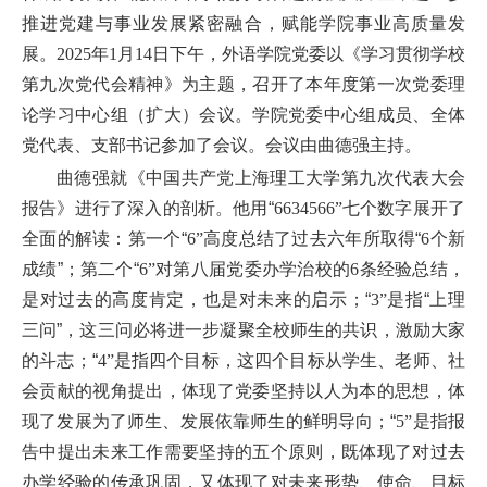
推进党建与事业发展紧密融合，赋能学院事业高质量发
展。
2025
年
1
月
14
日下午，外语学院党委以《学习贯彻学校
第九次党代会精神》为主题，召开了本年度第一次党委理
论学习中心组（扩大）会议。学院党委中心组成员、全体
党代表、支部书记参加了会议。会议由曲德强主持。
曲德强就《中国共产党上海理工大学第九次代表大会
报告》进行了深入的剖析。他用“
6634566”
七个数字展开了
全面的解读：第一个“
6”
高度总结了过去六年所取得“
6
个新
成绩”；第二个“
6”
对第八届党委办学治校的
6
条经验总结，
是对过去的高度肯定，也是对未来的启示；“
3”
是指“上理
三问”，这三问必将进一步凝聚全校师生的共识，激励大家
的斗志；“
4”
是指四个目标，这四个目标从学生、老师、社
会贡献的视角提出，体现了党委坚持以人为本的思想，体
现了发展为了师生、发展依靠师生的鲜明导向；“
5”
是指报
告中提出未来工作需要坚持的五个原则，既体现了对过去
办学经验的传承巩固，又体现了对未来形势、使命、目标