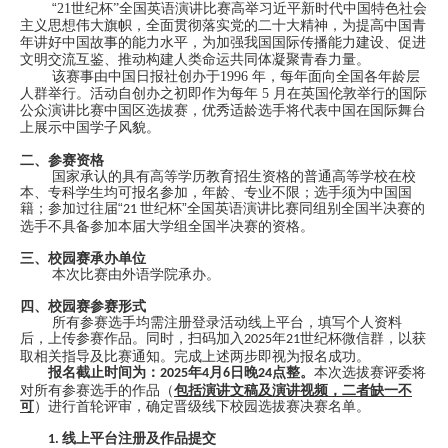
“
21
世纪杯”全国英语演讲比赛高举习近平新时代中国特色社会
主义思想伟大旗帜，全面贯彻落实党的二十大精神，为提高中国青
年讲好中国故事的能力水平，为加强我国国际传播能力建设、促进
文明交流互鉴、推动构建人类命运共同体凝聚青春力量。
该赛事由中国日报社创办于
1996
年，每年面向全国各年龄层
人群举行。活动自创办之初即作为每年
5
月在英国伦敦举行的国际
公众演讲比赛中国区选拔赛，优秀适龄选手将代表中国在国际舞台
上展示中国学子风貌。
二、参赛资格
国家承认的具有高等学历教育招生资格的普通高等学校在校
本、专科学生均可报名参加，年龄、专业不限；选手须为中国国
籍；参加过往届“
世纪杯”全国英语演讲比赛同组别全国半决赛的
21
选手不具备参加本届大学组全国半决赛的资格。
三、校园赛承办单位
本次比赛由外语学院承办。
四、校园赛参赛形式
所有参赛选手均需注册登录活动线上平台，填写个人资料
后，上传参赛作品。同时，扫码加入
年
世纪杯微信群，以获
2025
21
取相关指导及比赛通知。完成上述两步即视为报名成功。
报名截止时间为：
年
月
日晚
点整。
本次选拔赛评委将
2025
4
6
24
对所有参赛选手的作品（
包括演讲文稿及演讲视频，二者缺一不
可
）进行首轮评审，确定晋级线下校园选拔赛决赛名单。
线上平台注册及作品提交
1.