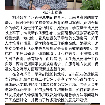
张乐上党课
刘芹领学了习近平总书记在贵州、云南考察时的重要
讲话，同时还剖析了有关警示教育的典型案例。她结合这
次的学习主题进行了总结讲话。她强调，学院班子成员要
以上率下，铸就新作风新形象，全面引领学院教育教学高
质量发展。她指出，党风建设关乎学院的长远发展，关乎
人才培养的质量，是学院各项工作的生命线。她要求，师
生党员要深刻认识中央八项规定是长期有效的铁规距、硬
杠杠，要严以修身、慎独慎微，让心存敬畏、手握戒尺成
为日常自觉。学有所悟，而后笃行。师生党员要结合工作
实际，深刻把握国家发展战略需求，在服务地方发展、促
进文化交流等方面展现新担当新作为。
在交流环节，学院副院长韩戈玲、副书记沈莲莲以及
支部书记们结合自身工作实际，分享了学习心得与体会，
纷纷表示要将理论学习成果转化为实际行动。与会人员围
绕如何优化专业、如何提升学生培养质量、如何在教学一
线发挥党员先锋模范作用以及如何改进教学方法等问题展
开了热烈讨论，并提出了许多建设性的意见和建议。