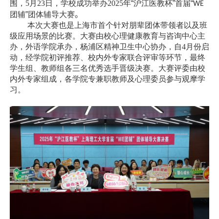
围，
5
月
23
日，学校成功举办
2025
年
“沪江医教杯”首届“
WE
团辅”团体辅导大赛
。
本次大赛也是上海市首个针对朋辈团体带领者以及班
级应用场景的比赛。
大赛由校心理健康教育与咨询中心主
办，外语学院承办，杨浦区精神卫生中心协办，自
4
月份启
动，经学院初评推荐、校内外专家联合评审等环节，最终
学生组、教师组各三名优秀选手晋级决赛。
大赛评委由校
内外专家组成，各学院专兼职教师及心理委员参与观摩学
习。