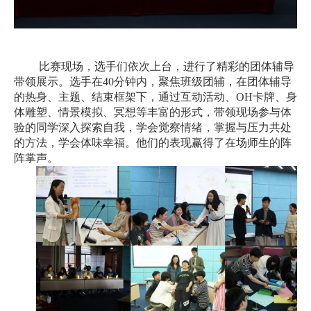
比赛现场，
选
手们依次上台，进行了精彩的团体辅导
带领展示。选手在
40
分钟内，聚焦班级团辅，在团体辅导
的热身、主题、结束框架下，通过互动活动、
OH
卡牌、身
体雕塑、情景模拟、冥想等丰富的形式，带领现场参与体
验的同学深入探索自我，学会觉察情绪，掌握与压力共处
的方法，学会体味幸福。他们的表现赢得了在场师生的阵
阵掌声。