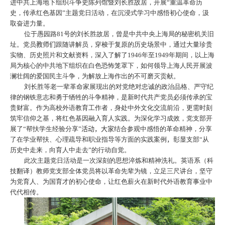
进中共上海地下组织斗争史陈列馆暨刘长胜故居，开展“重温革命历
史，传承红色基因”主题党日活动，在沉浸式学习中感悟初心使命，汲
取奋进力量。
位于愚园路
81
号的刘长胜故居，曾是中共中央上海局的秘密机关旧
址。党员
教师们
跟随讲解员，穿梭于复原的历史场景中，通过大量珍贵
实物、历史照片和文献资料，深入了解了
1946
年至
1949
年期间，以上海
局为核心的中共地下组织在白色恐怖笼罩下，如何领导上海人民开展波
澜壮阔的爱国民主斗争，为解放上海作出的不可磨灭贡献。
刘长胜等老一辈革命家展现出的对党绝对忠诚的政治品格、严守纪
律的钢铁意志和勇于牺牲的斗争精神，是新时代共产党员必须传承的宝
贵财富。作为高校外语教育工作者，身处中外文化交流前沿，更需时刻
筑牢信仰之基，将红色基因融入育人实践。为深化学习成效，党支部开
展了“帮扶学生经验分享”
活动，大家
结合参观中感悟的革命精神，分享
了在学业帮扶、心理疏导和职业指导等方面的实践案例
，
彰显支部“从
历史中走来，向育人中走去”的行动自觉。
此次主题党日活动是一次深刻的思想淬炼和精神洗礼。英语系（科
技翻译）教师党支部全体党员将以革命先辈为镜，立足三尺讲台，坚守
为党育人、为国育才的初心使命，让红色薪火在新时代外语教育事业中
代代相传。