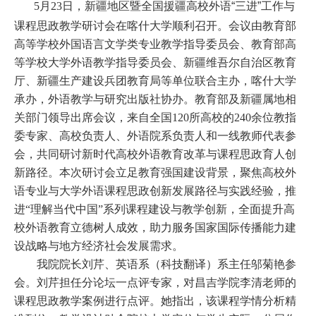
5
月
2
3
日，新疆地区暨全国援疆高校外语“三进”工作与
课程思政教学研讨会在喀什大学顺利召开。会议由教育部
高等学校外国语言文学类专业教学指导委员会、教育部高
等学校大学外语教学指导委员会、新疆维吾尔自治区教育
厅、新疆生产建设兵团教育局等单位联合主办，喀什大学
承办，外语教学与研究出版社协办。教育部及新疆属地相
关部门领导出席会议，来自全国
120
所高校的
240
余位教指
委专家、高校负责人、外语院系负责人和一线教师代表参
会，共同研讨新时代高校外语教育改革与课程思政育人创
新路径。本次研讨会立足教育强国建设背景，聚焦高校外
语专业与大学外语课程思政创新发展路径与实践经验，推
进
“理解当代中国”
系列课程建设与教学创新，全面提升高
校外语教育立德树人成效，助力服务国家国际传播能力建
设战略与地方经济社会发展需求。
我院院长刘芹、英语系（科技翻译）系主任邬菊艳参
会。刘芹担任分论坛一点评专家，对昌吉学院李清老师的
课程思政教学案例进行点评。她指出，该课程学情分析精