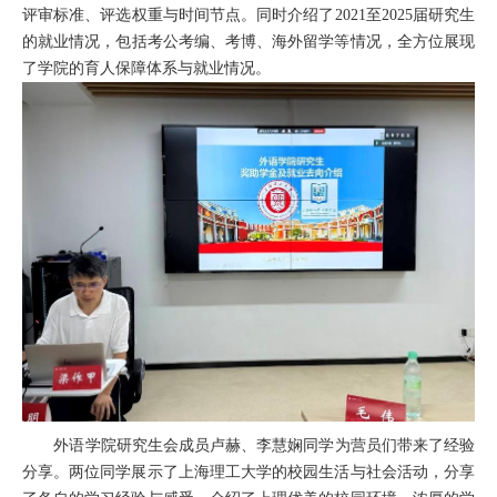
评审
标准、评选权重与时间节点。同时
介绍了
2021至2025届研究生
的就业情况
，
包括考公考编、
考博、
海外留学等情况，
全方位展现
了学院
的
育人保障
体系与就业情况
。
外语学院研究生会成员卢赫、李慧娴同学为营员们带来了经验
分享。两位同学展示了上海理工大学
的
校园生活与社会活动，分享