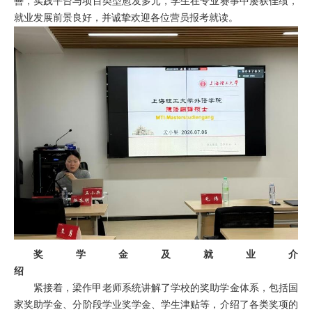
善，实践平台与项目类型愈发多元，学
生
在专业赛事中屡获佳绩，
就业发展前景
良好，
并诚挚欢迎各位营员报考就读。
奖学金及就业介
绍
紧接着，梁作甲老师系统讲解
了学校的
奖助学金体系，
包括
国
家奖助
学金
、分阶段学业奖学金、
学生
津贴
等
，
介绍了
各类奖项
的