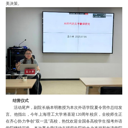
美决策。
结营仪式
活动尾声，
副院长
杨本明
教授
为本次外语学院夏令营作总结发
言。他
指出，今年上海理工大学将喜迎
120周年校庆，全校师生正
在齐心协力争创“双一流”高校，
热忱
欢迎全国各高校学生报考外语