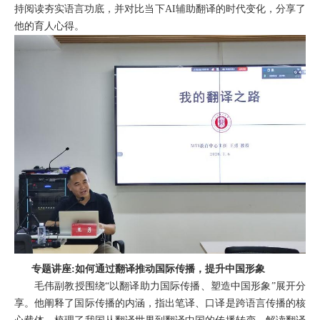
持阅读夯实语言功底，并对比当下
AI辅助翻译的时代
变化
，分享
了
他的
育人心得
。
专题讲座
:如何通过翻译推动国际传播，提升中国形象
毛伟副教授围绕
“
以翻译助力国际传播、塑造中国形象
”
展开分
享。他阐释
了
国际传播
的
内涵，指出笔译、口译是跨语言传播
的
核