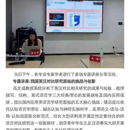
当日下午，
各专业专家学者进行了
多场专题讲座分享活动。
专题讲座
:我国英汉对比研究面临的挑战与创新
高文成教授系统分析了
英汉对比相关研究的成果与短板，梳理
描写、结构、形式语言学三大经典理论的发展脉络及国内应用现
状，指出国内应用类语言学研究
面临的
五大核心挑战；随后提出依
托认知语言学
理论，
融合认知与神经实验科学
，
采用语义
-语法-语
用-认知四层面分析范式
，
结合大型语料库开展定性定量结合的跨
语言对比研究这一创新路径，倡导青年
学生
立足汉语事实大胆开展