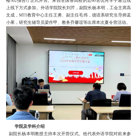
楼
502报告厅正式开营
。来自全国各高校的近
60名
优秀学子
通过线
上线下方式参加
。
外语学院院长
刘芹
，副院长
杨本明
，工会主席
高
文成
，
MTI教育中心主任
王勇、
副主任毛
伟
，德语系研究生导师
孟
小果
，研究生辅导员
梁作甲
、教务乔馨谊
等出席
本次夏令营
活动。
学院及学科介绍
副院长
杨本明
教授
主持本次开营仪式。
他
代表
外语
学院对前来
参