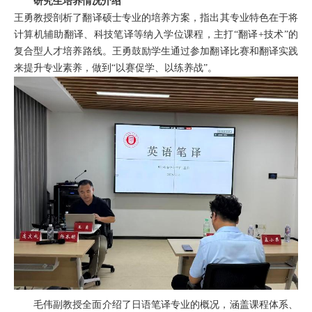
研究生培养情况介绍
王勇教授剖析了翻译硕士专业
的
培养方案，指出其专业特色在于将
计算机辅助翻译、科技笔译等纳入学位课
程
，
主打
“翻译
+技术”的
复合型人才
培养
路线
。
王
勇
鼓励学生通过参加翻译比赛和翻译实践
来提升专业素养
，做到
“以赛促学、以练养战”
。
毛伟副教授全面介绍了日语笔译专业
的概况
，涵盖课程体系、