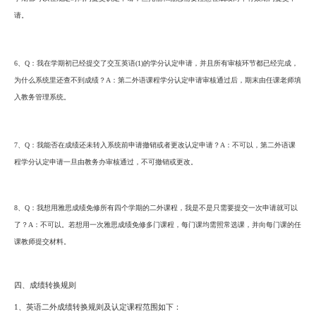
请。
6、
Q
：我在学期初已经提交了
交互
英语
(1)
的学分认定申请，并且所有审核环节都已经完成，
为什么系统里还查不到成绩？
A
：
第二外语课程
学分认定申请审核通过后，期末
由任课老师填
入
教务管理系统。
7
、
Q
：我能否在成绩还未转入系统前申请撤销或者更改认定申请？
A
：不可以，
第二外语
课
程学分认定申请一旦由教务办审核通过，不可撤销或更改。
8
、
Q
：我想用雅思成绩免修所有四个学期的二外课程，我是不是只需要提交一次申请就可以
了？
A
：
不可以。若想用一次雅思成绩免修多门课程，每门课均需照常选课，并向每门课的任
课教师提交材料。
四、成绩转换规则
1、
英语二外成绩转换规则及认定课程范围如下
：