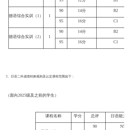
9
5
1
2
分
B
1
9
0
1
4
分
B
2
德语综合实训（
1）
1
9
5
1
6
分
C
1
9
0
1
4
分
B
2
德语综合实训（
2）
1
9
5
1
6
分
C
1
3、
日语二外成绩转换规则及认定课程范围如下：
（面向
2025级及之前的学生）
课程名称
学分
总评
日语能力
9
0
N5