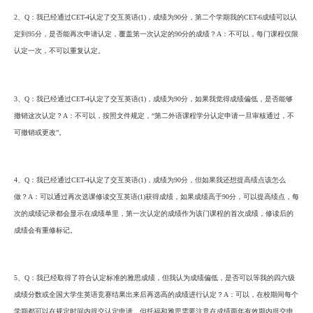
2、
Q
：我已经通过
CET-4
认定了
交互
英语
(1)
，成绩为
9
0
分，第二个学期我的
CET-6
成绩可以认
定到
9
5
分，是否能再次申请认定，覆盖第一次认定的
9
0
分的成绩？
A
：不可以，每门课程仅限
认定一次，不可以重复认定。
3、
Q
：我已经通过
CET-4
认定了
交互
英语
(1)
，成绩为
9
0
分，如果我觉得成绩偏低，是否能够
撤销这次认定？
A
：不可以，按照文件规定，
“
第二外语
课程学分认定申请一旦审核通过，不
可撤销或更改
”
。
4、
Q
：我已经通过
CET-4
认定了
交互
英语
(1)
，成绩为
9
0
分，
但如果我还想提高绩点该怎么
做？
A
：可以通过
再次
选课修读交互英语
(1)
获得成绩，如果成绩高于
90
分，可以提高绩点，每
次的成绩记录都会显示在成绩单里，第一次认定的成绩作为该门课程的首次成绩，修读后的
成绩会有重修标记。
5、
Q
：我已经取得了符合认定标准的雅思成绩，但我认为成绩偏低，是否可以等我的四六级
成绩分数或全国大学生英语竞赛结果出来后再选高的成绩进行认定？
A
：可以，在校期间每个
学期都可以在规定时间内提交认定申请，但托福和雅思需要注意在成绩两年有效期内提交申