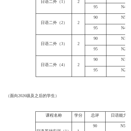
日语二外（
1）
2
9
5
N4
9
0
N5
日语二外（
2）
2
9
5
N4
9
0
N3
日语二外（
3）
2
9
5
N2
9
0
N3
日语二外（
4）
2
9
5
N2
（面向
2026级及之后的学生）
课程名称
学分
总评
日语能力
9
0
N5