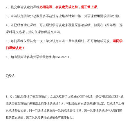
2、提交申请认定的课程
必须选课
。
在认定完成之前，需正常上课
。
3、申请认定的学分总数最多不超过专业培养计划中第二外语课程组要求的学分数。
4、若已经修读过课程，可以通过学分认定来覆盖原修读成绩，但需在（跨年级）选
课时再次选课，并向任课教师提交申请。
5、
每门课程仅限认定一次
；学分认定申请一旦审核通过，不可撤销或更改。
请同学
们谨慎认定！
6
、如有疑问请咨询外语学院教务办
65679291。
Q&A
1
、
Q
：
我已经修读了
交互
英
语
(1)
，之后又取得了比较好的
CET-4
成绩，是否可以通过
CET-4
成
绩认定
交互
英语
(1)
来覆盖之前修读的成绩？
A
：可以通过再次选课来进行认定。但成绩单上每
次成绩都会记录，同一门课绩点取更高一次的成绩进行计算，第一次修读的成绩作为该门课
程的首次成绩，第二次认定获得的成绩会有重修标记。