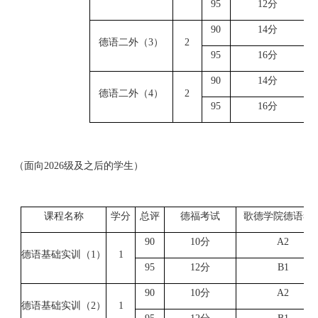
9
5
1
2
分
9
0
1
4
分
德语二外（
3）
2
9
5
1
6
分
9
0
1
4
分
德语二外（
4）
2
9
5
1
6
分
（面向
2026级及之后的学生）
课程名称
学分
总评
德福考试
歌德学院德语考
9
0
1
0
分
A
2
德语基础实训（
1）
1
9
5
1
2
分
B
1
9
0
1
0
分
A
2
德语基础实训（
2
）
1