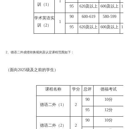
1
训（
1）
9
5
620及以上
600及以上
10
9
0
600-619
580-599
9
学术英语实
1
训（
2
）
9
5
620及以上
600及以上
10
2、
德语二外成绩转换规则及认定课程范围如下：
（面向
2025级及之前的学生）
课程名称
学分
总评
德福考试
9
0
1
0
分
德语二外（
1）
2
9
5
1
2
分
9
0
1
0
分
德语二外（
2
）
2