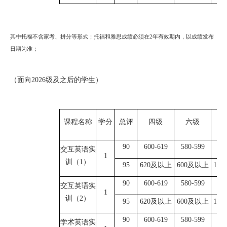
其中托福不含家考、拼分等形式；托福和雅思成绩必须在
2年有效期内，以成绩发布
日期为准；
（面向
2026级及之后的学生）
课程名称
学分
总评
四级
六级
9
0
600-619
580-599
9
交互英语实
1
训（
1）
9
5
620及以上
600及以上
10
9
0
600-619
580-599
9
交互英语实
1
训（
2
）
9
5
620及以上
600及以上
10
9
0
600-619
580-599
9
学术英语实