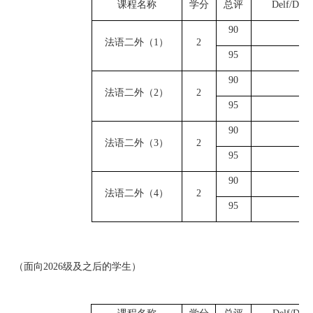
课程名称
学分
总评
D
elf/Dalf
9
0
A
2
法语二外（
1）
2
9
5
B
1
9
0
A
2
法语二外（
2
）
2
9
5
B
1
9
0
B
2
法语二外（
3）
2
9
5
C
1
9
0
B
2
法语二外（
4）
2
9
5
C
1
（面向
2026级及之后的学生）