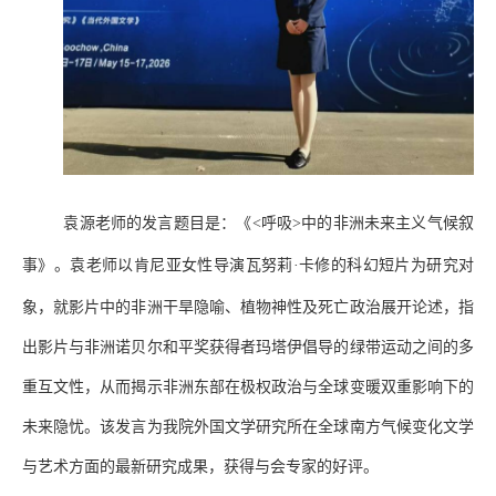
袁源老师的发言题目是：《
<
呼吸
>
中的非洲未来主义气候叙
事》。袁老师以肯尼亚女性导演
瓦努莉
·
卡修
的科幻短片为研究对
象，就影片中的非洲干旱隐喻、植物神性及死亡政治展开论述，指
出影片与非洲诺贝尔和平奖获得者玛塔伊倡导的绿带运动之间的多
重互文性，从而揭示非洲东部在极权政治与全球变暖双重影响下的
未来隐忧。该发言为我院外国文学研究所在全球南方气候变化文学
与艺术方面的最新研究成果，获得与会专家的好评。